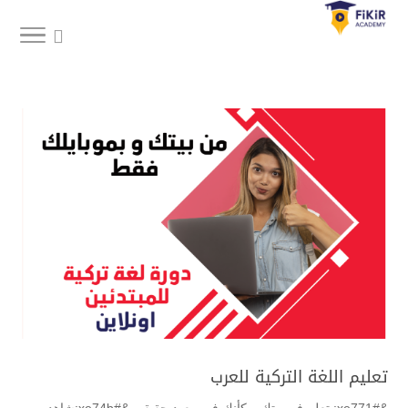
تعليم اللغة التركية للعرب
&#xe771; تعلم في بيتك و كأنك في معهد حقيقي &#xe74b;شاهد