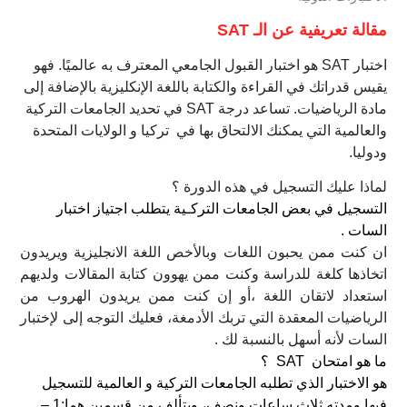
مقالة تعريفية عن الـ SAT
اختبار SAT هو اختبار القبول الجامعي المعترف به عالميًا. فهو
يقيس قدراتك في القراءة والكتابة باللغة الإنكليزية بالإضافة إلى
مادة الرياضيات. تساعد درجة SAT في تحديد الجامعات التركية
والعالمية التي يمكنك الالتحاق بها في تركيا و الولايات المتحدة
ودوليا.
لماذا عليك التسجيل في هذه الدورة ؟
التسجيل في بعض الجامعات التركـية يتطلب اجتياز اختبار
السات .
ان كنت ممن يحبون اللغات وبالأخص اللغة الانجليزية ويريدون
اتخاذها كلغة للدراسة وكنت ممن يهوون كتابة المقالات ولديهم
استعداد لاتقان اللغة ،أو إن كنت ممن يريدون الهروب من
الرياضيات المعقدة التي تربك الأدمغة، فعليك التوجه إلى لإختبار
السات لأنه أسهل بالنسبة لك .
ما هو امتحان SAT ؟
هو الاختبار الذي تطلبه الجامعات التركية و العالمية للتسجيل
فيها ومدته ثلاث ساعات ونصف، ويتألف من قسمين هما:
1 –