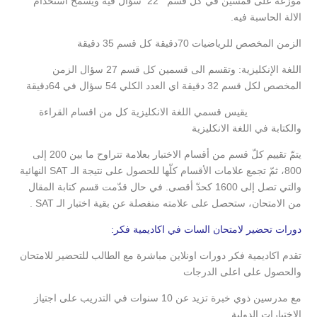
موزعة على قمسين في كل قسم 22 سؤال فيه ويسمح استخدام
الالة الحاسبة فيه.
الزمن المخصص للرياضيات 70دقيقة كل قسم 35 دقيقة
اللغة الإنكليزية: وتقسم الى قسمين كل قسم 27 سؤال الزمن
المخصص لكل قسم 32 دقيقة اي العدد الكلي 54 سؤال في 64دقيقة
يقيس قسمي اللغة الانكليزية كل من اقسام القراءة
والكتابة في اللغة الانكليزية
يتمّ تقييم كلّ قسم من أقسام الاختبار بعلامة تتراوح ما بين 200 إلى
800، ثمّ تجمع علامات الأقسام كلّها للحصول على نتيجة الـ SAT النهائية
والتي تصل إلى 1600 كحدّ أقصى. في حال قدّمت قسم كتابة المقال
من الامتحان، ستحصل على علامته منفصلة عن بقية اختبار الـ SAT .
دورات تحضير لامتحان السات في اكاديمية فكر:
تقدم اكاديمية فكر دورات اونلاين مباشرة مع الطالب للتحضير للامتحان
والحصول على اعلى الدرجات
مع مدرسين ذوي خبرة تزيد عن 10 سنوات في التدريب على اجتياز
الاختبارات الدولية