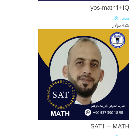
yos-math1+IQ
سجل الآن
425 دولار
SAT1 – MATH