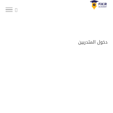
دخول المتدربين
Username or E-mail
كلمة المرور
Only fill in if you are not human
البقاء متصلاً